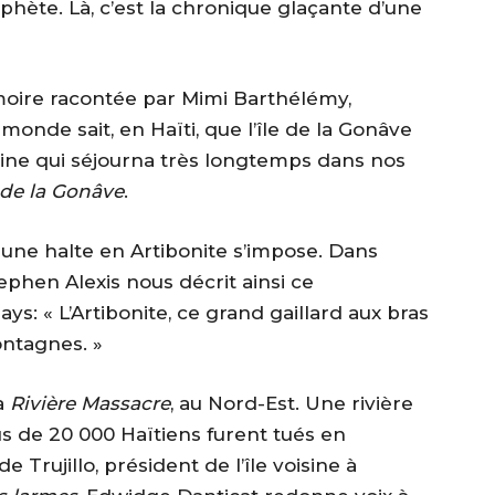
hète. Là, c’est la chronique glaçante d’une
moire racontée par Mimi Barthélémy,
monde sait, en Haïti, que l’île de la Gonâve
eine qui séjourna très longtemps dans nos
e de la Gonâve
.
 une halte en Artibonite s’impose. Dans
phen Alexis nous décrit ainsi ce
s: « L’Artibonite, ce grand gaillard aux bras
ontagnes. »
a
Rivière Massacre
, au Nord-Est. Une rivière
s de 20 000 Haïtiens furent tués en
Trujillo, président de l’île voisine à