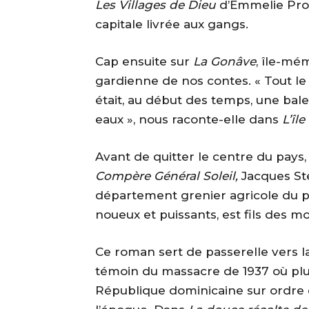
Les Villages de Dieu
d’Emmelie Prop
capitale livrée aux gangs.
Cap ensuite sur
La Gonâve
, île-mé
gardienne de nos contes. « Tout le 
était, au début des temps, une bal
eaux », nous raconte-elle dans
L’îl
Avant de quitter le centre du pays,
Compère Général Soleil,
Jacques Ste
département grenier agricole du pay
noueux et puissants, est fils des m
Ce roman sert de passerelle vers l
témoin du massacre de 1937 où plu
République dominicaine sur ordre de 