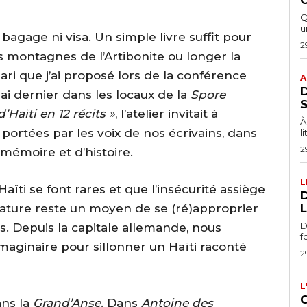
Q
u
bagage ni visa. Un simple livre suffit pour
2
es montagnes de l’Artibonite ou longer la
ari que j’ai proposé lors de la conférence
A
ai dernier dans les locaux de la
Spore
d’Haïti en 12 récits »
, l’atelier invitait à
À
 portées par les voix de nos écrivains, dans
l
2
mémoire et d’histoire.
L
Haïti se font rares et que l’insécurité assiège
D
térature reste un moyen de se (ré)approprier
L
D
. Depuis la capitale allemande, nous
f
aginaire pour sillonner un Haïti raconté
2
L
C
ans la
Grand’Anse
. Dans
Antoine des