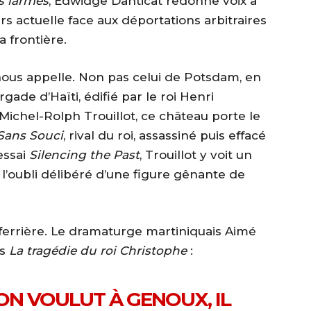
s larmes
, Edwidge Danticat redonne voix à
s actuelle face aux déportations arbitraires
a frontière.
 nous appelle. Non pas celui de Potsdam, en
gade d’Haïti, édifié par le roi Henri
Michel-Rolph Trouillot, ce château porte le
Sans Souci
, rival du roi, assassiné puis effacé
essai
Silencing the Past
, Trouillot y voit un
l’oubli délibéré d’une figure gênante de
Laferrière. Le dramaturge martiniquais Aimé
ns
La tragédie du roi Christophe
:
’ON VOULUT À GENOUX, IL