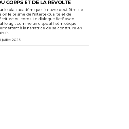
DU CORPS ET DE LA RÉVOLTE
ur le plan académique, l'œuvre peut être lue
elon le prisme de l'intertextualité et de
'écriture du corps. Le dialogue fictif avec
ahlo agit comme un dispositif sémiotique
ermettant à la narratrice de se construire en
iroir.
9 juillet 2026