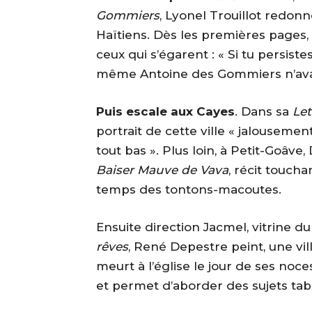
Gommiers
, Lyonel Trouillot redonn
Haïtiens. Dès les premières pages, 
ceux qui s’égarent : « Si tu persiste
même Antoine des Gommiers n’avait
Puis escale aux Cayes
. Dans sa
Let
portrait de cette ville « jalousem
tout bas ». Plus loin, à Petit-Goâv
Baiser Mauve de Vava
, récit toucha
temps des tontons-macoutes.
Ensuite direction Jacmel, vitrine d
rêves
, René Depestre peint, une vil
meurt à l’église le jour de ses noce
et permet d’aborder des sujets tab