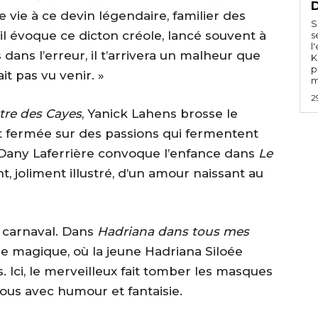
e vie à ce devin légendaire, familier des
S
il évoque ce dicton créole, lancé souvent à
s
l
s dans l’erreur, il t’arrivera un malheur que
K
p
 pas vu venir. »
m
2
tre des Cayes
, Yanick Lahens brosse le
ent fermée sur des passions qui fermentent
e, Dany Laferrière convoque l’enfance dans
Le
nt, joliment illustré, d’un amour naissant au
u carnaval. Dans
Hadriana dans tous mes
le magique, où la jeune Hadriana Siloée
s. Ici, le merveilleux fait tomber les masques
ous avec humour et fantaisie.