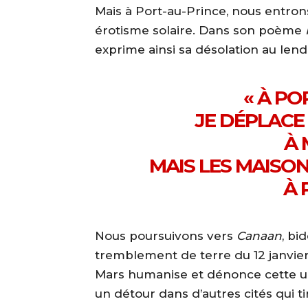
Mais à Port-au-Prince, nous entrons
érotisme solaire. Dans son poème
exprime ainsi sa désolation au len
« À PO
JE DÉPLACE
À 
MAIS LES MAISO
À 
Nous poursuivons vers
Canaan
, bi
tremblement de terre du 12 janvie
Mars humanise et dénonce cette ur
un détour dans d’autres cités qui t