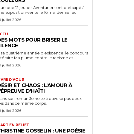
uelque 12 jeunes Aventuriers ont participé à
ne exposition-vente le 16 mai dernier au...
9 juillet 2026
CTU
DES MOTS POUR BRISER LE
SILENCE
 sa quatrième année d’existence, le concours
ittéraire Ma plume contre le racisme et...
9 juillet 2026
IVREZ-VOUS
ÉSIR ET CHAOS : L’AMOUR À
’ÉPREUVE D’HAÏTI
ans son roman Je ne te trouverai pas deux
ois dans ce même corps,...
9 juillet 2026
'ART EN RELIEF
HRISTINE GOSSELIN : UNE POÉSIE