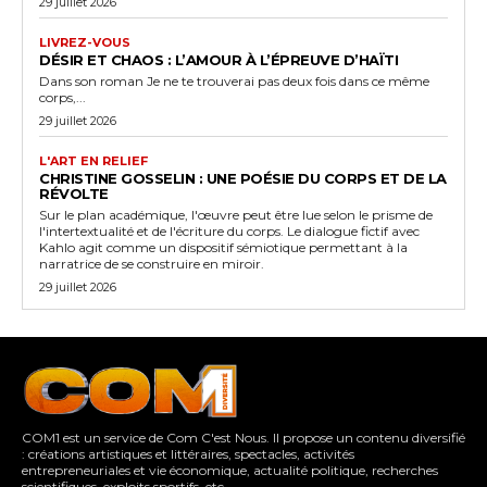
29 juillet 2026
LIVREZ-VOUS
DÉSIR ET CHAOS : L’AMOUR À L’ÉPREUVE D’HAÏTI
Dans son roman Je ne te trouverai pas deux fois dans ce même
corps,...
29 juillet 2026
L'ART EN RELIEF
CHRISTINE GOSSELIN : UNE POÉSIE DU CORPS ET DE LA
RÉVOLTE
Sur le plan académique, l'œuvre peut être lue selon le prisme de
l'intertextualité et de l'écriture du corps. Le dialogue fictif avec
Kahlo agit comme un dispositif sémiotique permettant à la
narratrice de se construire en miroir.
29 juillet 2026
COM1 est un service de Com C'est Nous. Il propose un contenu diversifié
: créations artistiques et littéraires, spectacles, activités
entrepreneuriales et vie économique, actualité politique, recherches
scientifiques, exploits sportifs, etc.