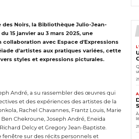
 des Noirs, la Bibliothèque Julio-Jean-
 du 15 janvier au 3 mars 2025, une
n collaboration avec Espace d’Expressions
L
iade d’artistes aux pratiques variées, cette
vers styles et expressions picturales.
Q
u
2
seph André, a su rassembler des œuvres qui
A
ctives et des expériences des artistes de la
onkola, Rachel Chavannes, Frantz Louis, Marie
À
ia Ben Chekroune, Joseph André, Eneida
l
2
Richard Delcy et Gregory Jean-Baptiste.
enêtre sur des récits personnels et