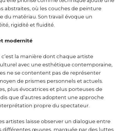
n qu’elle priorise comme technique ajoute une
s abstraites, où les couches de peinture
ère du matériau. Son travail évoque un
, rigidité et fluidité.
et modernité
, c’est la manière dont chaque artiste
culturel avec une esthétique contemporaine,
res ne se contentent pas de représenter
au moyen de prismes personnels et actuels.
es, plus évocatrices et plus porteuses de
Tandis que d’autres adoptent une approche
interprétation propre du spectateur.
es artistes laisse observer un dialogue entre
es différentes œuvres, marquée par des luttes