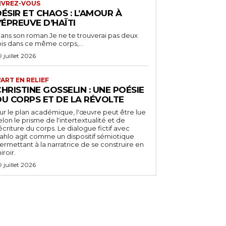
IVREZ-VOUS
ÉSIR ET CHAOS : L’AMOUR À
’ÉPREUVE D’HAÏTI
ans son roman Je ne te trouverai pas deux
ois dans ce même corps,...
9 juillet 2026
'ART EN RELIEF
HRISTINE GOSSELIN : UNE POÉSIE
DU CORPS ET DE LA RÉVOLTE
ur le plan académique, l'œuvre peut être lue
elon le prisme de l'intertextualité et de
'écriture du corps. Le dialogue fictif avec
ahlo agit comme un dispositif sémiotique
ermettant à la narratrice de se construire en
iroir.
9 juillet 2026