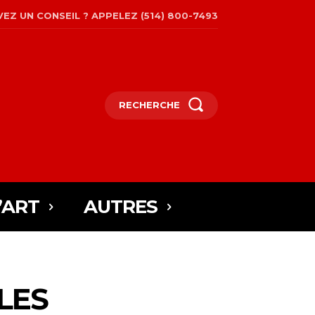
EZ UN CONSEIL ? APPELEZ (514) 800-7493
RECHERCHE
’ART
AUTRES
LES