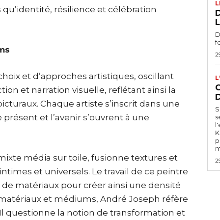
L
 qu’identité, résilience et célébration
D
L
D
f
ums
2
choix et d’approches artistiques, oscillant
L
C
ion et narration visuelle, reflétant ainsi la
 picturaux. Chaque artiste s’inscrit dans une
S
 présent et l’avenir s’ouvrent à une
s
l
K
p
m
xte média sur toile, fusionne textures et
2
ntimes et universels. Le travail de ce peintre
 de matériaux pour créer ainsi une densité
s matériaux et médiums, André Joseph réfère
 Il questionne la notion de transformation et