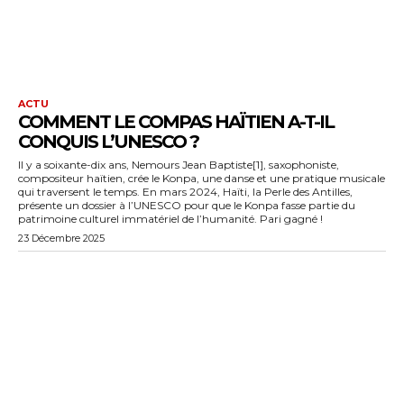
ACTU
COMMENT LE COMPAS HAÏTIEN A-T-IL
CONQUIS L’UNESCO ?
Il y a soixante-dix ans, Nemours Jean Baptiste[1], saxophoniste,
compositeur haïtien, crée le Konpa, une danse et une pratique musicale
qui traversent le temps. En mars 2024, Haïti, la Perle des Antilles,
présente un dossier à l’UNESCO pour que le Konpa fasse partie du
patrimoine culturel immatériel de l’humanité. Pari gagné !
23 Décembre 2025