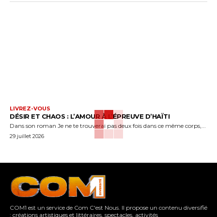
LIVREZ-VOUS
DÉSIR ET CHAOS : L’AMOUR À L’ÉPREUVE D’HAÏTI
Dans son roman Je ne te trouverai pas deux fois dans ce même corps,...
29 juillet 2026
COM1 est un service de Com C'est Nous. Il propose un contenu diversifié
: créations artistiques et littéraires, spectacles, activités