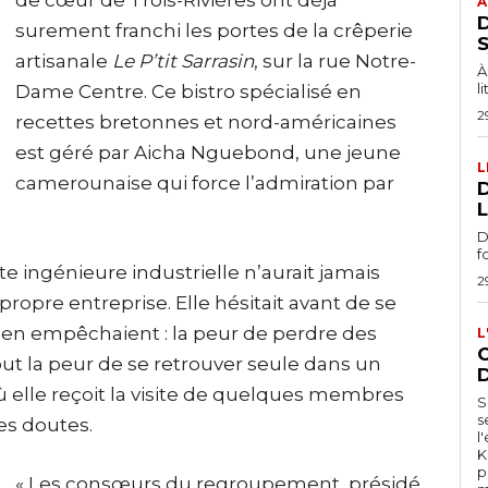
de cœur de Trois-Rivières ont déjà
A
surement franchi les portes de la crêperie
artisanale
Le P’tit Sarrasin
, sur la rue Notre-
À
l
Dame Centre. Ce bistro spécialisé en
2
recettes bretonnes et nord-américaines
est géré par Aicha Nguebond, une jeune
L
camerounaise qui force l’admiration par
D
L
D
f
tte ingénieure industrielle n’aurait jamais
2
propre entreprise. Elle hésitait avant de se
 l’en empêchaient : la peur de perdre des
L
C
out la peur de se retrouver seule dans un
 elle reçoit la visite de quelques membres
S
s
es doutes.
l
K
p
« Les consœurs du regroupement, présidé