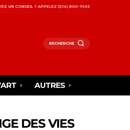
EZ UN CONSEIL ? APPELEZ (514) 800-7493
RECHERCHE
’ART
AUTRES
GE DES VIES