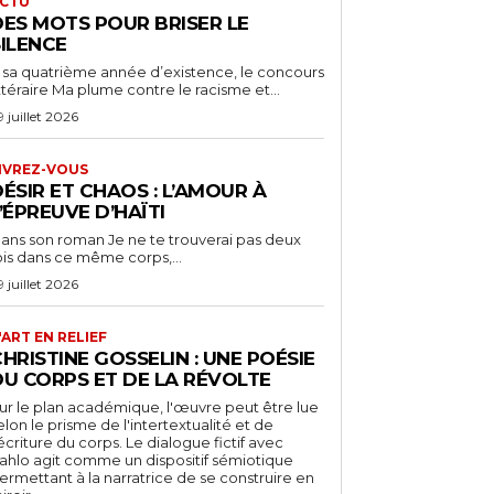
CTU
DES MOTS POUR BRISER LE
SILENCE
 sa quatrième année d’existence, le concours
ittéraire Ma plume contre le racisme et...
9 juillet 2026
IVREZ-VOUS
ÉSIR ET CHAOS : L’AMOUR À
’ÉPREUVE D’HAÏTI
ans son roman Je ne te trouverai pas deux
ois dans ce même corps,...
9 juillet 2026
'ART EN RELIEF
HRISTINE GOSSELIN : UNE POÉSIE
DU CORPS ET DE LA RÉVOLTE
ur le plan académique, l'œuvre peut être lue
elon le prisme de l'intertextualité et de
'écriture du corps. Le dialogue fictif avec
ahlo agit comme un dispositif sémiotique
ermettant à la narratrice de se construire en