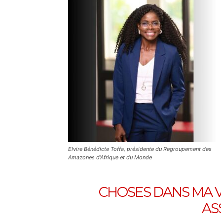
Elvire Bénédicte Toffa, présidente du Regroupement des
Amazones d’Afrique et du Monde
CHOSES DANS MA VI
AS