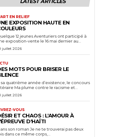
LATEST ARTICLES
'ART EN RELIEF
UNE EXPOSITION HAUTE EN
COULEURS
uelque 12 jeunes Aventuriers ont participé à
ne exposition-vente le 16 mai dernier au...
9 juillet 2026
CTU
DES MOTS POUR BRISER LE
SILENCE
 sa quatrième année d’existence, le concours
ittéraire Ma plume contre le racisme et...
9 juillet 2026
IVREZ-VOUS
ÉSIR ET CHAOS : L’AMOUR À
’ÉPREUVE D’HAÏTI
ans son roman Je ne te trouverai pas deux
ois dans ce même corps,...