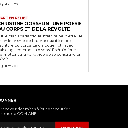
9 juillet 2026
'ART EN RELIEF
HRISTINE GOSSELIN : UNE POÉSIE
DU CORPS ET DE LA RÉVOLTE
ur le plan académique, l'œuvre peut être lue
elon le prisme de l'intertextualité et de
'écriture du corps. Le dialogue fictif avec
ahlo agit comme un dispositif sémiotique
ermettant à la narratrice de se construire en
iroir.
9 juillet 2026
BONNER
 recevoir des mises à jour par courrier
tronic de COM'ONE.
S'ABONNER