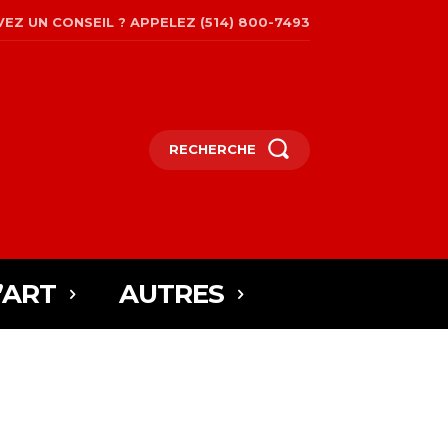
EZ UN CONSEIL ? APPELEZ (514) 800-7493
RECHERCHE
’ART
AUTRES