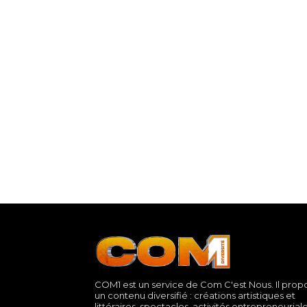
COM1 est un service de Com C'est Nous. Il prop
un contenu diversifié : créations artistiques et
littéraires, spectacles, activités entrepreneurial