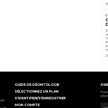
2
L
C
S
s
l
K
p
m
2
S'A
GUIDE DE DÉONTOLOGIE
SÉLECTIONNEZ UN PLAN
Pour
elec
S’IDENTIFIER/S’ENREGISTRER
ose
MON COMPTE
es et