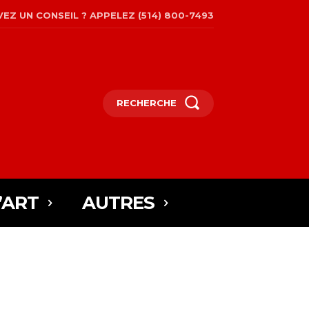
EZ UN CONSEIL ? APPELEZ (514) 800-7493
RECHERCHE
’ART
AUTRES