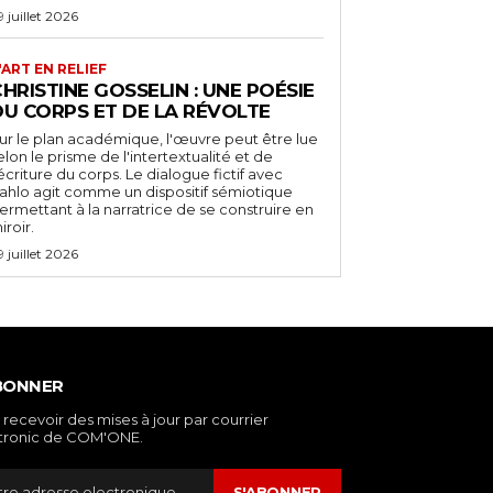
9 juillet 2026
'ART EN RELIEF
HRISTINE GOSSELIN : UNE POÉSIE
DU CORPS ET DE LA RÉVOLTE
ur le plan académique, l'œuvre peut être lue
elon le prisme de l'intertextualité et de
'écriture du corps. Le dialogue fictif avec
ahlo agit comme un dispositif sémiotique
ermettant à la narratrice de se construire en
iroir.
9 juillet 2026
BONNER
 recevoir des mises à jour par courrier
tronic de COM'ONE.
S'ABONNER