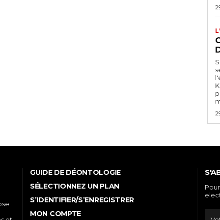
2
L
C
S
s
l
K
p
m
2
S'A
GUIDE DE DÉONTOLOGIE
SÉLECTIONNEZ UN PLAN
Pour
elec
S’IDENTIFIER/S’ENREGISTRER
ose
MON COMPTE
es et