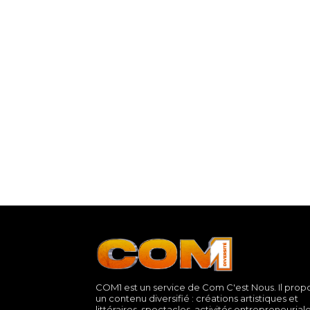
COM1 est un service de Com C'est Nous. Il prop
un contenu diversifié : créations artistiques et
littéraires, spectacles, activités entrepreneurial