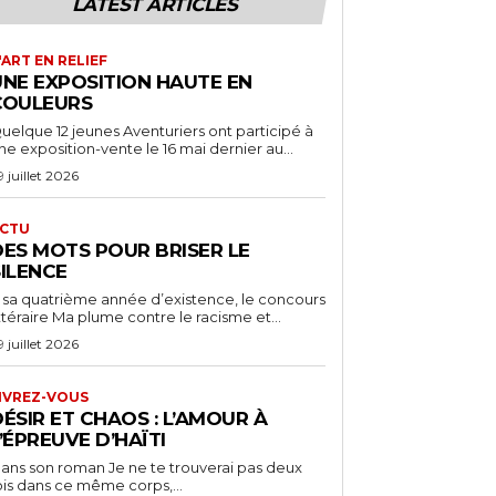
LATEST ARTICLES
'ART EN RELIEF
UNE EXPOSITION HAUTE EN
COULEURS
uelque 12 jeunes Aventuriers ont participé à
ne exposition-vente le 16 mai dernier au...
9 juillet 2026
CTU
DES MOTS POUR BRISER LE
SILENCE
 sa quatrième année d’existence, le concours
ittéraire Ma plume contre le racisme et...
9 juillet 2026
IVREZ-VOUS
ÉSIR ET CHAOS : L’AMOUR À
’ÉPREUVE D’HAÏTI
ans son roman Je ne te trouverai pas deux
ois dans ce même corps,...