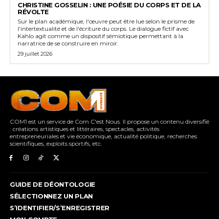
CHRISTINE GOSSELIN : UNE POÉSIE DU CORPS ET DE LA
RÉVOLTE
Sur le plan académique, l'œuvre peut être lue selon le prisme de
l'intertextualité et de l'écriture du corps. Le dialogue fictif avec
Kahlo agit comme un dispositif sémiotique permettant à la
narratrice de se construire en miroir.
29 juillet 2026
COM1 est un service de Com C'est Nous. Il propose un contenu diversifié
: créations artistiques et littéraires, spectacles, activités
entrepreneuriales et vie économique, actualité politique, recherches
scientifiques, exploits sportifs, etc.
GUIDE DE DÉONTOLOGIE
SÉLECTIONNEZ UN PLAN
S’IDENTIFIER/S’ENREGISTRER