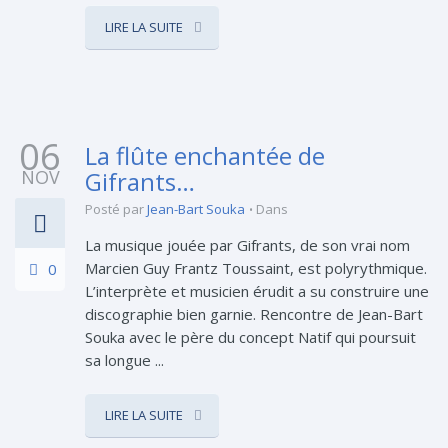
LIRE LA SUITE
06
La flûte enchantée de
NOV
Gifrants…
Posté par
Jean-Bart Souka
Dans
La musique jouée par Gifrants, de son vrai nom
Marcien Guy Frantz Toussaint, est polyrythmique.
0
L’interprète et musicien érudit a su construire une
discographie bien garnie. Rencontre de Jean-Bart
Souka avec le père du concept Natif qui poursuit
sa longue ...
LIRE LA SUITE