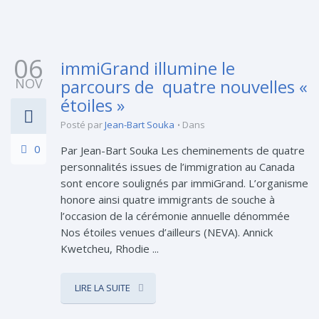
06
immiGrand illumine le
NOV
parcours de quatre nouvelles «
étoiles »
Posté par
Jean-Bart Souka
Dans
0
Par Jean-Bart Souka Les cheminements de quatre
personnalités issues de l’immigration au Canada
sont encore soulignés par immiGrand. L’organisme
honore ainsi quatre immigrants de souche à
l’occasion de la cérémonie annuelle dénommée
Nos étoiles venues d’ailleurs (NEVA). Annick
Kwetcheu, Rhodie ...
LIRE LA SUITE