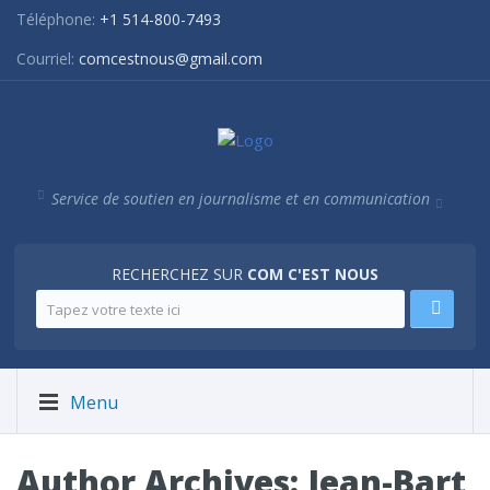
Téléphone:
+1 514-800-7493
Courriel:
comcestnous@gmail.com
Service de soutien en journalisme et en communication
RECHERCHEZ SUR
COM C'EST NOUS
Menu
Author Archives:
Jean-Bart