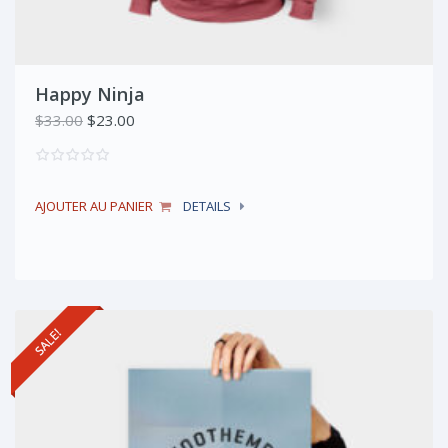
Happy Ninja
Le
Le
$
33.00
$
23.00
prix
prix
initial
actuel
était :
est :
AJOUTER AU PANIER
DETAILS
$33.00.
$23.00.