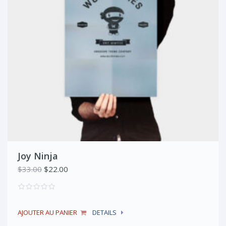
Joy Ninja
Le
Le
$
33.00
$
22.00
prix
prix
initial
actuel
était :
est :
AJOUTER AU PANIER
DETAILS
$33.00.
$22.00.