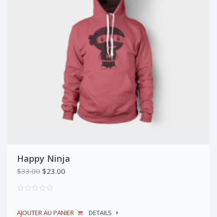
Happy Ninja
Le
Le
$
33.00
$
23.00
prix
prix
initial
actuel
était :
est :
AJOUTER AU PANIER
DETAILS
$33.00.
$23.00.