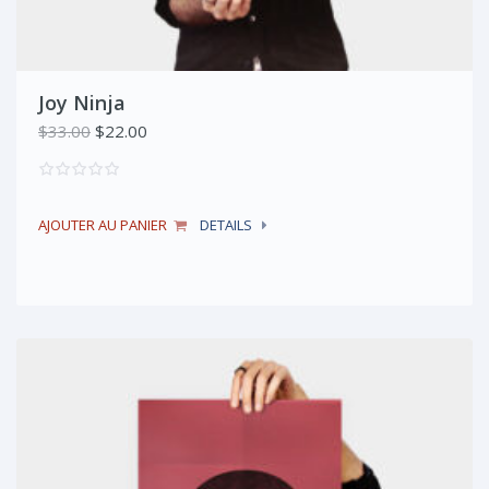
Joy Ninja
Le
Le
$
33.00
$
22.00
prix
prix
initial
actuel
était :
est :
AJOUTER AU PANIER
DETAILS
$33.00.
$22.00.