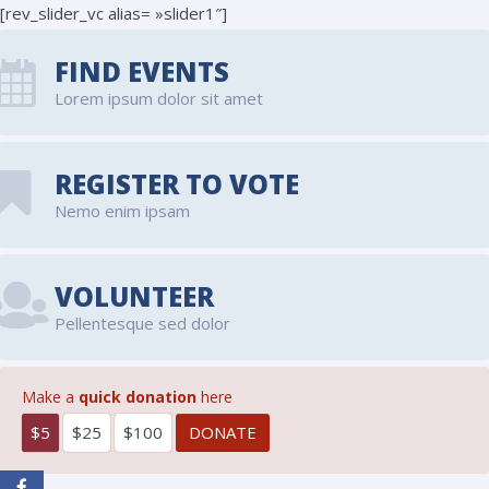
[rev_slider_vc alias= »slider1″]
FIND EVENTS
Lorem ipsum dolor sit amet
REGISTER TO VOTE
Nemo enim ipsam
VOLUNTEER
Pellentesque sed dolor
Make a
quick donation
here
$5
$25
$100